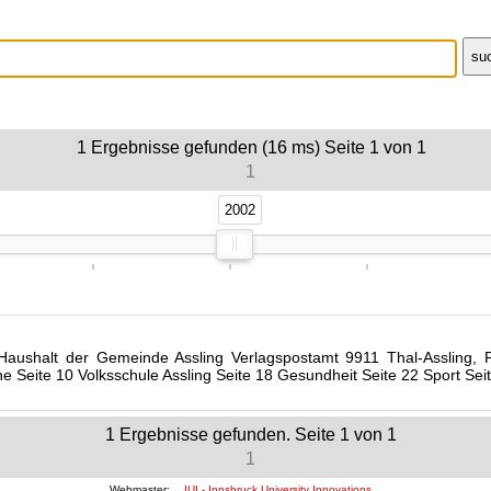
1
Ergebnisse gefunden (16 ms)
Seite
1
von
1
1
2002
2002
shalt der Gemeinde Assling Verlagspostamt 9911 Thal-Assling, P.b
ermine Seite 10 Volksschule Assling Seite 18 Gesundheit Seite 22 Sp
1
Ergebnisse gefunden. Seite
1
von
1
1
Webmaster:
IUI - Innsbruck University Innovations