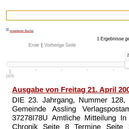
erweiterte Suche
1
Ergebnisse g
Erste
|
Vorherige Seite
2
2
1978
Ausgabe von Freitag 21. April 20
DIE 23. Jahrgang, Nummer 128, 2
Gemeinde Assling Verlagspostamt
37278I78U Amtliche Mitteilung I
Chronik Seite 8 Termine Seite 