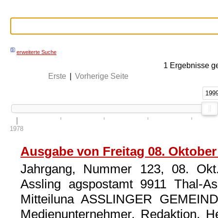
erweiterte Suche
1
Ergebnisse g
Erste
|
Vorherige Seite
199
199
1978
Ausgabe von Freitag 08. Oktober
Jahrgang, Nummer 123, 08. Okt
Assling agspostamt 9911 Thal-Ass
Mitteiluna ASSLINGER GEMEINDE
Medienunternehmer, Redaktion, H