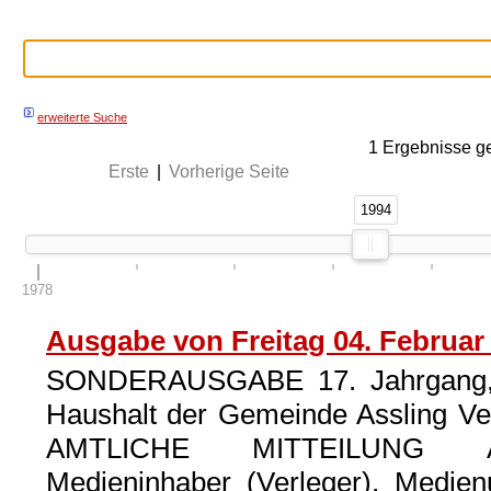
erweiterte Suche
1
Ergebnisse g
Erste
|
Vorherige Seite
1994
1994
1978
Ausgabe von Freitag 04. Februar
SONDERAUSGABE 17. Jahrgang, 
Haushalt der Gemeinde Assling Ver
AMTLICHE MITTEILUNG A
Medieninhaber (Verleger), Medie