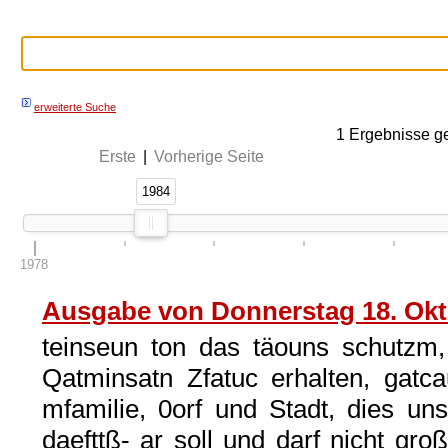
erweiterte Suche
1
Ergebnisse g
Erste
|
Vorherige Seite
1984
1984
1978
Ausgabe von Donnerstag 18. Okt
teinseun ton das täouns schutzm
Qatminsatn Zfatuc erhalten, gatc
mfamilie, 0orf und Stadt, dies un
daefttß- ar soll und darf nicht gro