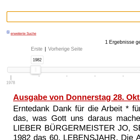
erweiterte Suche
1
Ergebnisse g
Erste
|
Vorherige Seite
1982
1982
1978
Ausgabe von Donnerstag 28. Okt
Erntedank Dank für die Arbeit * fü
das, was Gott uns daraus mac
LIEBER BÜRGERMEISTER JO, SEF
1982 das 60. LEBENSJAHR. Die AC