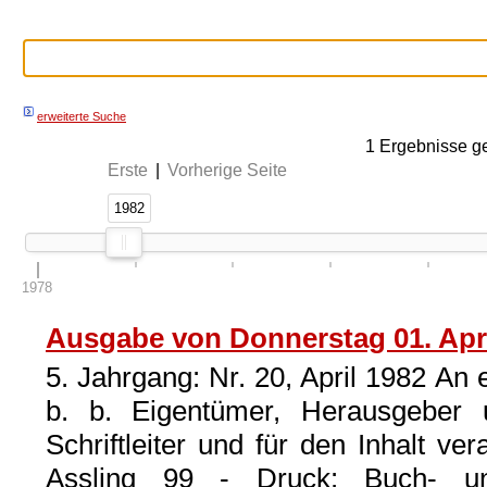
erweiterte Suche
1
Ergebnisse g
Erste
|
Vorherige Seite
1982
1982
1978
Ausgabe von Donnerstag 01. Apri
5. Jahrgang: Nr. 20, April 1982 An
b. b. Eigentümer, Herausgeber
Schriftleiter und für den Inhalt ve
Assling 99 - Druck: Buch- un