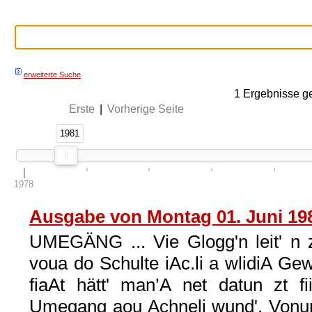
erweiterte Suche
1
Ergebnisse g
Erste
|
Vorherige Seite
1981
1981
1978
Ausgabe von Montag 01. Juni 19
UMEGÄNG ... Vie Glogg'n leit' n
voua do Schulte iAc.li a wlidiA Gew
fiaAt hätt' man’A net datun zt f
Umegang aou Achneli wund'. Vonun 